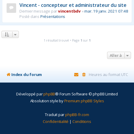
Vincent - concepteur et administrateur du site
r
Dernier message par
vincentbdv
«
mar. 19 janv. 2021 07:48
Posté dans
Présentations
1 résultat trouvé • Page
1
sur
1
Aller à
Index du forum
Heures au format
UTC
Développé par
phpBB
® Forum Software © phpBB Limited
Absolution style by
Premium phpBB Styles
Traduit par
phpBB-fr.com
Confidentialité
|
Conditions