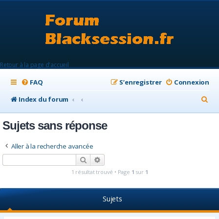
Retour à la page d'accueil
FAQ
S’enregistrer
Connexion
R
Index du forum
e
Sujets sans réponse
c
h
Aller à la recherche avancée
e
Rechercher
Recherche avancée
r
1 résultat trouvé • Page
1
sur
1
c
h
Sujets
e