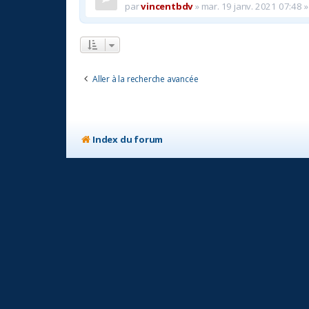
par
vincentbdv
»
mar. 19 janv. 2021 07:48
»
Aller à la recherche avancée
Index du forum