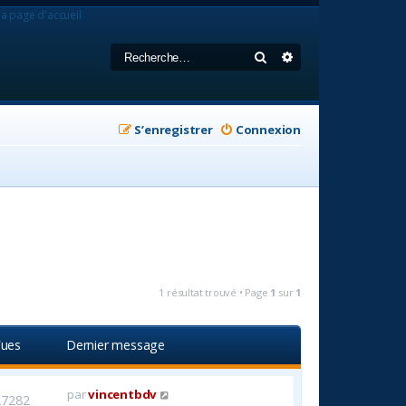
la page d'accueil
Rechercher
Recherche avancée
S’enregistrer
Connexion
1 résultat trouvé • Page
1
sur
1
ues
Dernier message
par
vincentbdv
27282