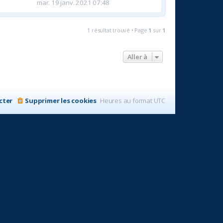
mar. 19 janv. 2021 07:48
1 résultat trouvé • Page
1
sur
1
Aller à
cter
Supprimer les cookies
Heures au format
UTC