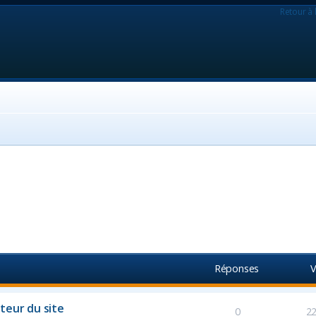
Retour à 
Réponses
V
teur du site
0
2