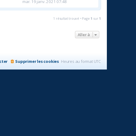
mar. 19 janv. 2021 07:48
1 résultat trouvé • Page
1
sur
1
Aller à
cter
Supprimer les cookies
Heures au format
UTC