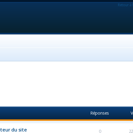
Retour à 
Réponses
V
teur du site
0
2