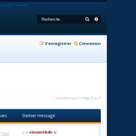
la page d'accueil
Rechercher
Recherche avancée
S’enregistrer
Connexion
1 résultat trouvé • Page
1
sur
1
ues
Dernier message
par
vincentbdv
27281