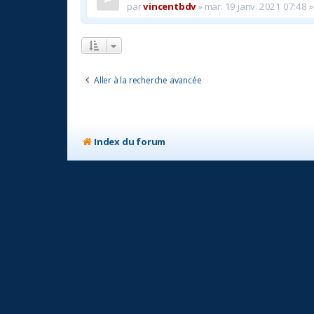
par
vincentbdv
»
mar. 19 janv. 2021 07:48
»
Aller à la recherche avancée
Index du forum