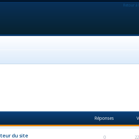
Retour à 
Réponses
V
teur du site
0
2