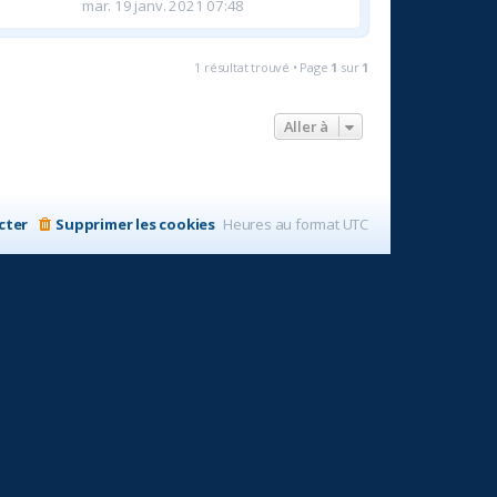
mar. 19 janv. 2021 07:48
1 résultat trouvé • Page
1
sur
1
Aller à
cter
Supprimer les cookies
Heures au format
UTC