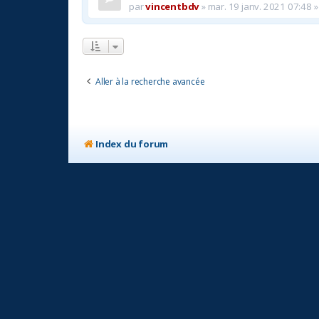
par
vincentbdv
»
mar. 19 janv. 2021 07:48
»
Aller à la recherche avancée
Index du forum