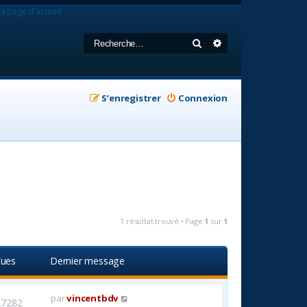
la page d'accueil
Rechercher
Recherche avancée
S’enregistrer
Connexion
1 résultat trouvé • Page
1
sur
1
ues
Dernier message
par
vincentbdv
27282