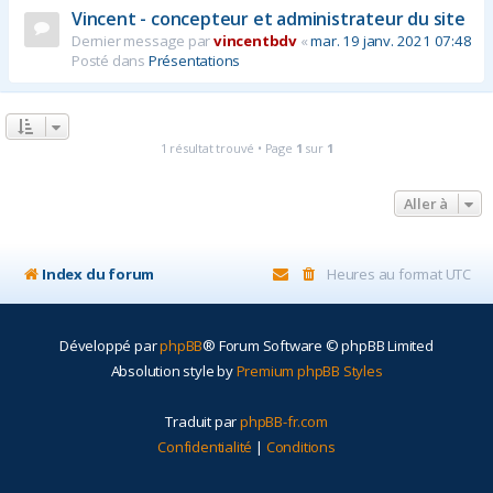
Vincent - concepteur et administrateur du site
r
Dernier message par
vincentbdv
«
mar. 19 janv. 2021 07:48
Posté dans
Présentations
1 résultat trouvé • Page
1
sur
1
Aller à
Index du forum
Heures au format
UTC
Développé par
phpBB
® Forum Software © phpBB Limited
Absolution style by
Premium phpBB Styles
Traduit par
phpBB-fr.com
Confidentialité
|
Conditions