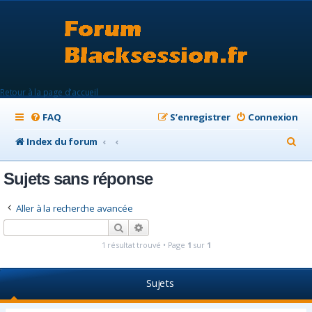
Retour à la page d'accueil
FAQ
S’enregistrer
Connexion
R
Index du forum
e
Sujets sans réponse
c
h
Aller à la recherche avancée
e
Rechercher
Recherche avancée
r
1 résultat trouvé • Page
1
sur
1
c
h
Sujets
e