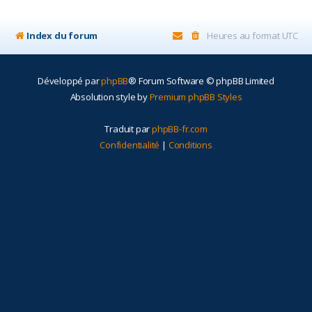
r
Index du forum
Heures au format
UTC
Développé par
phpBB
® Forum Software © phpBB Limited
Absolution style by
Premium phpBB Styles
Traduit par
phpBB-fr.com
Confidentialité
|
Conditions