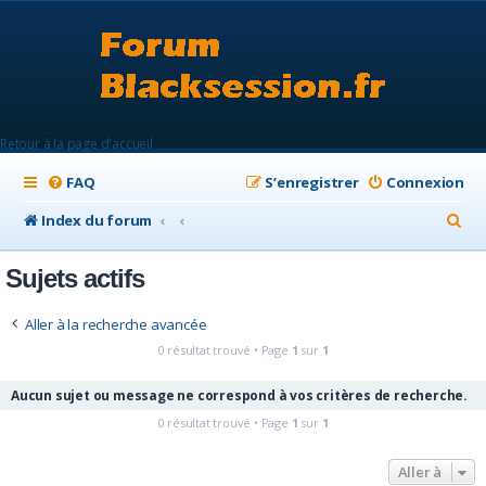
Retour à la page d'accueil
FAQ
S’enregistrer
Connexion
R
Index du forum
e
Sujets actifs
c
h
Aller à la recherche avancée
e
0 résultat trouvé • Page
1
sur
1
r
Aucun sujet ou message ne correspond à vos critères de recherche.
c
0 résultat trouvé • Page
1
sur
1
h
e
Aller à