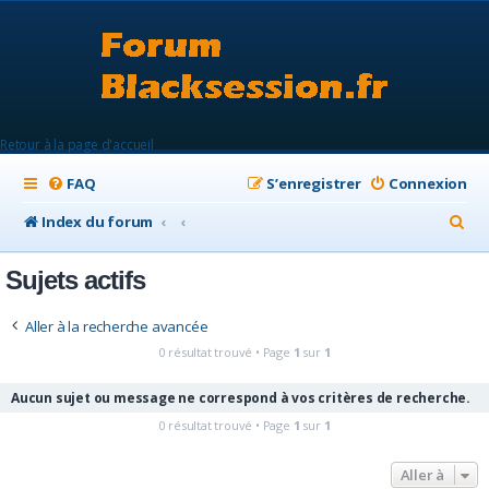
Retour à la page d'accueil
FAQ
S’enregistrer
Connexion
R
Index du forum
e
Sujets actifs
c
h
Aller à la recherche avancée
e
0 résultat trouvé • Page
1
sur
1
r
Aucun sujet ou message ne correspond à vos critères de recherche.
c
0 résultat trouvé • Page
1
sur
1
h
e
Aller à