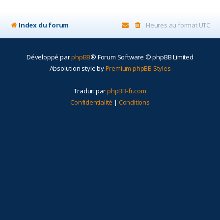
r
Index du forum
Heures au format
UTC
Développé par
phpBB
® Forum Software © phpBB Limited
Absolution style by
Premium phpBB Styles
Traduit par
phpBB-fr.com
Confidentialité
|
Conditions