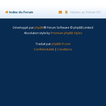
r
Index du forum
Heures au format
UTC
Développé par
phpBB
® Forum Software © phpBB Limited
Absolution style by
Premium phpBB Styles
Traduit par
phpBB-fr.com
Confidentialité
|
Conditions