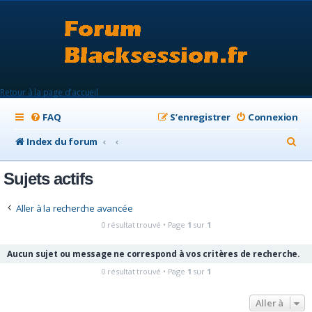
Retour à la page d'accueil
FAQ
S’enregistrer
Connexion
R
Index du forum
e
Sujets actifs
c
h
Aller à la recherche avancée
e
0 résultat trouvé • Page
1
sur
1
r
Aucun sujet ou message ne correspond à vos critères de recherche.
c
0 résultat trouvé • Page
1
sur
1
h
e
Aller à