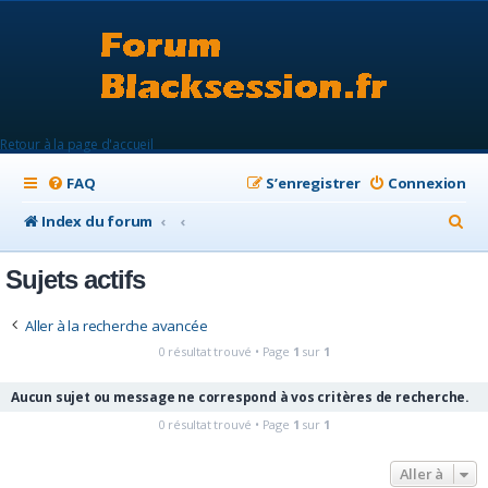
Retour à la page d'accueil
FAQ
S’enregistrer
Connexion
R
Index du forum
e
Sujets actifs
c
h
Aller à la recherche avancée
e
0 résultat trouvé • Page
1
sur
1
r
Aucun sujet ou message ne correspond à vos critères de recherche.
c
0 résultat trouvé • Page
1
sur
1
h
e
Aller à