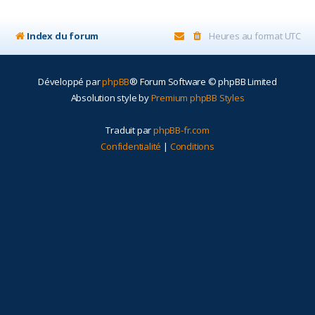
r
Index du forum
Heures au format
UTC
Développé par
phpBB
® Forum Software © phpBB Limited
Absolution style by
Premium phpBB Styles
Traduit par
phpBB-fr.com
Confidentialité
|
Conditions