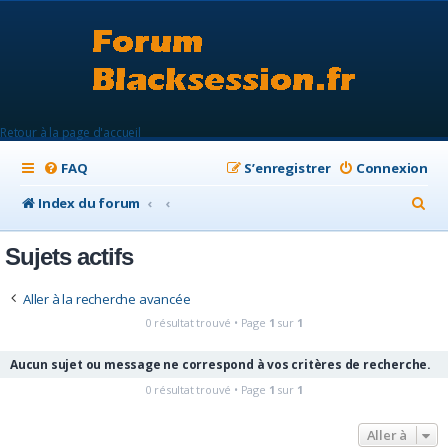
Retour à la page d'accueil
FAQ
S’enregistrer
Connexion
R
Index du forum
e
Sujets actifs
c
h
Aller à la recherche avancée
e
0 résultat trouvé • Page
1
sur
1
r
Aucun sujet ou message ne correspond à vos critères de recherche.
c
0 résultat trouvé • Page
1
sur
1
h
e
Aller à