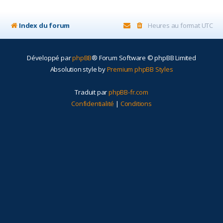
r
Index du forum
Heures au format
UTC
Développé par
phpBB
® Forum Software © phpBB Limited
Absolution style by
Premium phpBB Styles
Traduit par
phpBB-fr.com
Confidentialité
|
Conditions