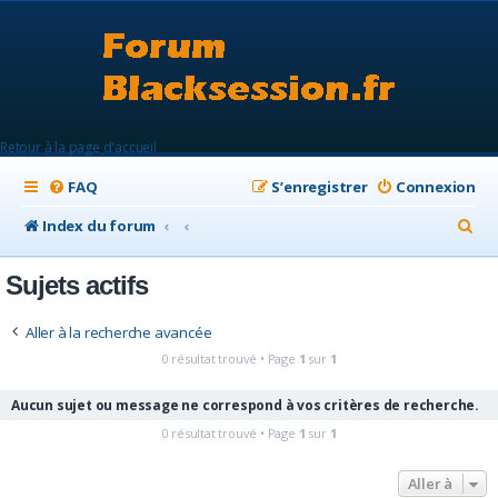
Retour à la page d'accueil
FAQ
S’enregistrer
Connexion
R
Index du forum
e
Sujets actifs
c
h
Aller à la recherche avancée
e
0 résultat trouvé • Page
1
sur
1
r
Aucun sujet ou message ne correspond à vos critères de recherche.
c
0 résultat trouvé • Page
1
sur
1
h
e
Aller à