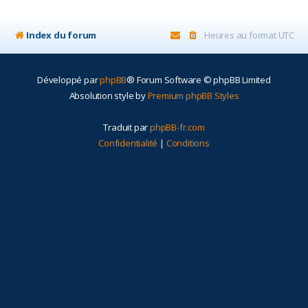
r
Index du forum
Heures au format
UTC
Développé par
phpBB
® Forum Software © phpBB Limited
Absolution style by
Premium phpBB Styles
Traduit par
phpBB-fr.com
Confidentialité
|
Conditions