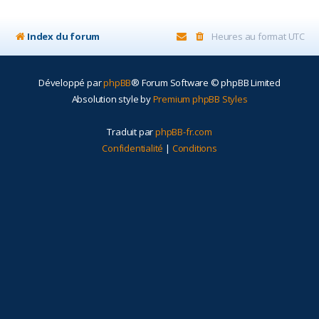
r
Index du forum
Heures au format
UTC
Développé par
phpBB
® Forum Software © phpBB Limited
Absolution style by
Premium phpBB Styles
Traduit par
phpBB-fr.com
Confidentialité
|
Conditions