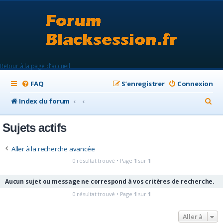
Retour à la page d'accueil
FAQ
S’enregistrer
Connexion
R
Index du forum
e
Sujets actifs
c
h
Aller à la recherche avancée
e
0 résultat trouvé • Page
1
sur
1
r
Aucun sujet ou message ne correspond à vos critères de recherche.
c
0 résultat trouvé • Page
1
sur
1
h
e
Aller à