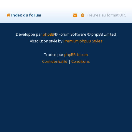
r
Index du forum
Heures au format
UTC
Développé par
phpBB
® Forum Software © phpBB Limited
Absolution style by
Premium phpBB Styles
Traduit par
phpBB-fr.com
Confidentialité
|
Conditions