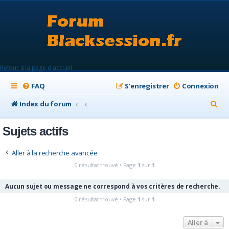
Retour à la page d'accueil
FAQ
S’enregistrer
Connexion
R
Index du forum
e
Sujets actifs
c
h
Aller à la recherche avancée
e
0 résultat trouvé • Page
1
sur
1
r
Aucun sujet ou message ne correspond à vos critères de recherche.
c
0 résultat trouvé • Page
1
sur
1
h
e
Aller à