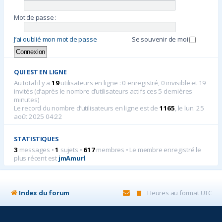
Mot de passe :
J’ai oublié mon mot de passe
Se souvenir de moi
QUI EST EN LIGNE
Au total il y a
19
utilisateurs en ligne : 0 enregistré, 0 invisible et 19
invités (d’après le nombre d’utilisateurs actifs ces 5 dernières
minutes)
Le record du nombre d’utilisateurs en ligne est de
1165
, le lun. 25
août 2025 04:22
STATISTIQUES
3
messages •
1
sujets •
617
membres • Le membre enregistré le
plus récent est
jmAmurl
.
Index du forum
Heures au format
UTC