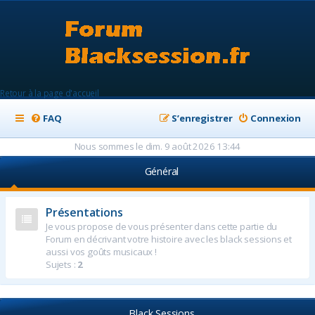
Retour à la page d'accueil
FAQ
S’enregistrer
Connexion
Nous sommes le dim. 9 août 2026 13:44
Général
Présentations
Je vous propose de vous présenter dans cette partie du
Forum en décrivant votre histoire avec les black sessions et
aussi vos goûts musicaux !
Sujets :
2
Black Sessions