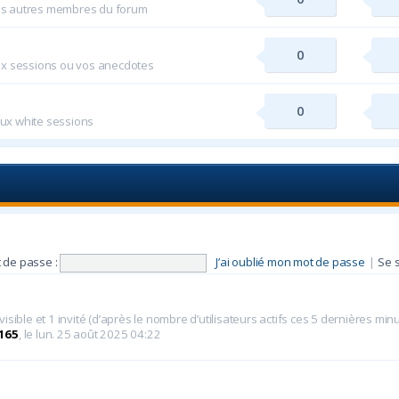
es autres membres du forum
0
ux sessions ou vos anecdotes
0
 aux white sessions
 de passe :
J’ai oublié mon mot de passe
|
Se 
nvisible et 1 invité (d’après le nombre d’utilisateurs actifs ces 5 dernières min
165
, le lun. 25 août 2025 04:22