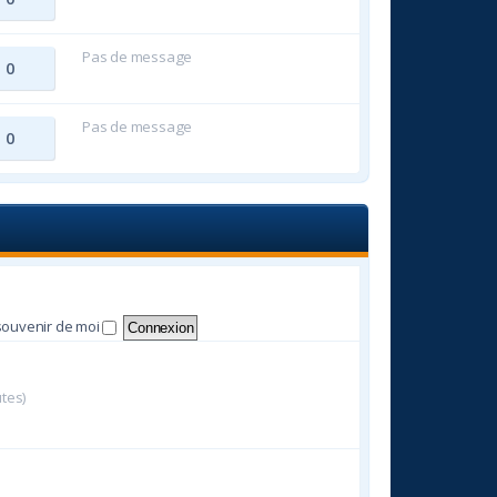
Pas de message
0
Pas de message
0
souvenir de moi
utes)