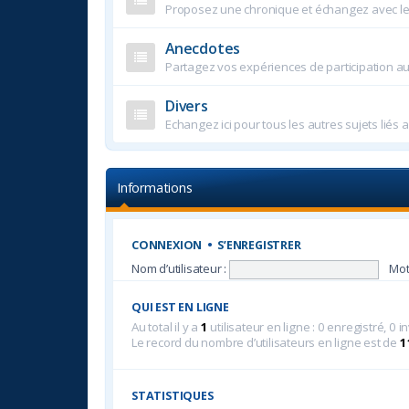
Proposez une chronique et échangez avec l
Anecdotes
Partagez vos expériences de participation a
Divers
Echangez ici pour tous les autres sujets liés
Informations
CONNEXION
•
S’ENREGISTRER
Nom d’utilisateur :
Mot
QUI EST EN LIGNE
Au total il y a
1
utilisateur en ligne : 0 enregistré, 0 i
Le record du nombre d’utilisateurs en ligne est de
1
STATISTIQUES