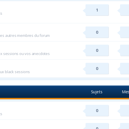
1
ts
0
 les autres membres du forum
0
ux sessions ou vos anecdotes
0
aux black sessions
Sujets
Mes
0
ts
0