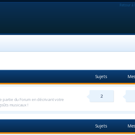
Retour à 
Sujets
Mes
2
 partie du Forum en décrivant votre
 goûts musicaux !
Sujets
Mes