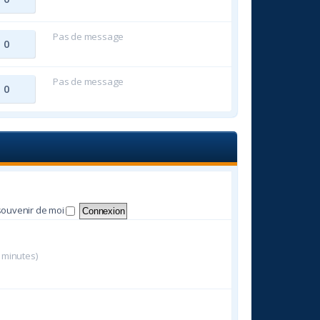
Pas de message
0
Pas de message
0
souvenir de moi
s minutes)