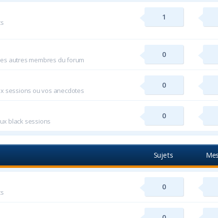
1
ts
0
 les autres membres du forum
0
ux sessions ou vos anecdotes
0
aux black sessions
Sujets
Mes
0
ts
0