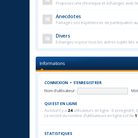
Proposez une chronique et échangez avec l
Anecdotes
Partagez vos expériences de participation a
Divers
Echangez ici pour tous les autres sujets liés
Informations
CONNEXION
•
S’ENREGISTRER
Nom d’utilisateur :
Mot
QUI EST EN LIGNE
Au total il y a
24
utilisateurs en ligne : 0 enregistré, 
Le record du nombre d’utilisateurs en ligne est de
1
STATISTIQUES