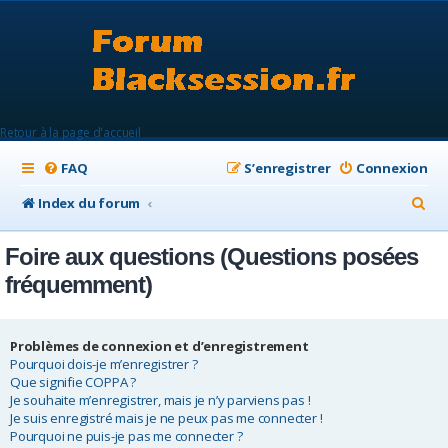
Retour à la page d'accueil
FAQ
S’enregistrer
Connexion
R
Index du forum
e
Foire aux questions (Questions posées
c
fréquemment)
h
e
Problèmes de connexion et d’enregistrement
r
Pourquoi dois-je m’enregistrer ?
c
Que signifie COPPA ?
Je souhaite m’enregistrer, mais je n’y parviens pas !
h
Je suis enregistré mais je ne peux pas me connecter !
e
Pourquoi ne puis-je pas me connecter ?