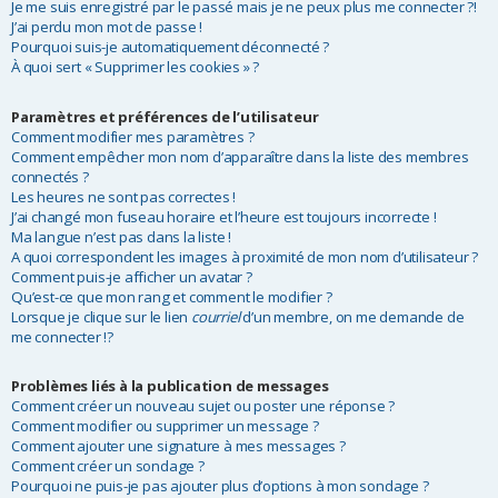
Je me suis enregistré par le passé mais je ne peux plus me connecter ?!
r
J’ai perdu mon mot de passe !
Pourquoi suis-je automatiquement déconnecté ?
À quoi sert « Supprimer les cookies » ?
Paramètres et préférences de l’utilisateur
Comment modifier mes paramètres ?
Comment empêcher mon nom d’apparaître dans la liste des membres
connectés ?
Les heures ne sont pas correctes !
J’ai changé mon fuseau horaire et l’heure est toujours incorrecte !
Ma langue n’est pas dans la liste !
A quoi correspondent les images à proximité de mon nom d’utilisateur ?
Comment puis-je afficher un avatar ?
Qu’est-ce que mon rang et comment le modifier ?
Lorsque je clique sur le lien
courriel
d’un membre, on me demande de
me connecter !?
Problèmes liés à la publication de messages
Comment créer un nouveau sujet ou poster une réponse ?
Comment modifier ou supprimer un message ?
Comment ajouter une signature à mes messages ?
Comment créer un sondage ?
Pourquoi ne puis-je pas ajouter plus d’options à mon sondage ?