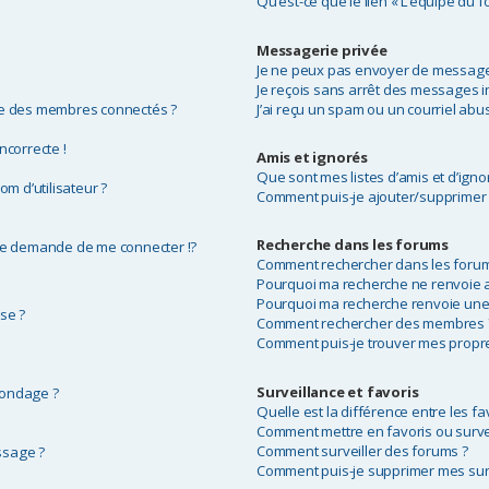
Qu’est-ce que le lien « L’équipe du f
Messagerie privée
Je ne peux pas envoyer de messages
Je reçois sans arrêt des messages i
te des membres connectés ?
J’ai reçu un spam ou un courriel abu
ncorrecte !
Amis et ignorés
Que sont mes listes d’amis et d’igno
m d’utilisateur ?
Comment puis-je ajouter/supprimer de
Recherche dans les forums
e demande de me connecter !?
Comment rechercher dans les forum
Pourquoi ma recherche ne renvoie a
Pourquoi ma recherche renvoie une
se ?
Comment rechercher des membres 
Comment puis-je trouver mes propre
Surveillance et favoris
sondage ?
Quelle est la différence entre les fav
Comment mettre en favoris ou survei
Comment surveiller des forums ?
ssage ?
Comment puis-je supprimer mes surv