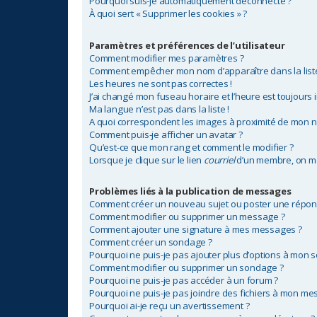
Pourquoi suis-je automatiquement déconnecté ?
À quoi sert « Supprimer les cookies » ?
Paramètres et préférences de l’utilisateur
Comment modifier mes paramètres ?
Comment empêcher mon nom d’apparaître dans la lis
Les heures ne sont pas correctes !
J’ai changé mon fuseau horaire et l’heure est toujours i
Ma langue n’est pas dans la liste !
A quoi correspondent les images à proximité de mon no
Comment puis-je afficher un avatar ?
Qu’est-ce que mon rang et comment le modifier ?
Lorsque je clique sur le lien
courriel
d’un membre, on m
Problèmes liés à la publication de messages
Comment créer un nouveau sujet ou poster une répon
Comment modifier ou supprimer un message ?
Comment ajouter une signature à mes messages ?
Comment créer un sondage ?
Pourquoi ne puis-je pas ajouter plus d’options à mon 
Comment modifier ou supprimer un sondage ?
Pourquoi ne puis-je pas accéder à un forum ?
Pourquoi ne puis-je pas joindre des fichiers à mon me
Pourquoi ai-je reçu un avertissement ?