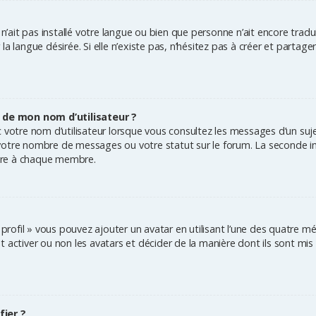
r n’ait pas installé votre langue ou bien que personne n’ait encore tra
a langue désirée. Si elle n’existe pas, n’hésitez pas à créer et partag
 de mon nom d’utilisateur ?
 votre nom d’utilisateur lorsque vous consultez les messages d’un sujet
votre nombre de messages ou votre statut sur le forum. La seconde i
pre à chaque membre.
 profil » vous pouvez ajouter un avatar en utilisant l’une des quatre mé
activer ou non les avatars et décider de la manière dont ils sont mis à
ier ?