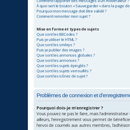
Comment rapporter des messages à un modérateur ?
À quoi sert le bouton « Sauvegarder » dans la page d
Pourquoi mon message doit être validé ?
Comment remonter mon sujet ?
Mise en forme et types de sujets
Que sont les BBCodes ?
Puis-je utiliser le HTML ?
Que sont les smileys ?
Puis-je publier des images ?
Que sont les annonces globales ?
Que sont les annonces ?
Que sont les sujets épinglés ?
Que sont les sujets verrouillés ?
Que sont les icônes de sujet ?
Problèmes de connexion et d’enregistrem
Pourquoi dois-je m’enregistrer ?
Vous pouvez ne pas le faire, mais l’administrateur
ailleurs, l’enregistrement vous permet de bénéfici
l’envoi de courriels aux autres membres, l’adhésio