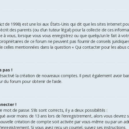
ct
de 1998) est une loi aux États-Unis qui dit que les sites Internet po
rit des parents (ou d’un tuteur légal) pour la collecte de ces inform
ue à vous, lorsque vous vous enregistrez ou que quelqu’un le fait à votr
propriétaires de ce forum ne peuvent pas fournir de conseils juridique
de celles mentionnées dans la question « Qui contacter pour les abus 
s pas !
désactivé la création de nouveaux comptes. Il peut également avoir bann
ur du forum pour obtenir de l’aide.
necter !
e mot de passe. S’ils sont corrects, il y a deux possibilités :
qué avoir moins de 13 ans lors de l’enregistrement, alors vous devrez sui
ouvelle création de compte soit activée par vous-même ou par un adm
enregistrement. Si vous avez reçu un courriel, suivez ses instructions.