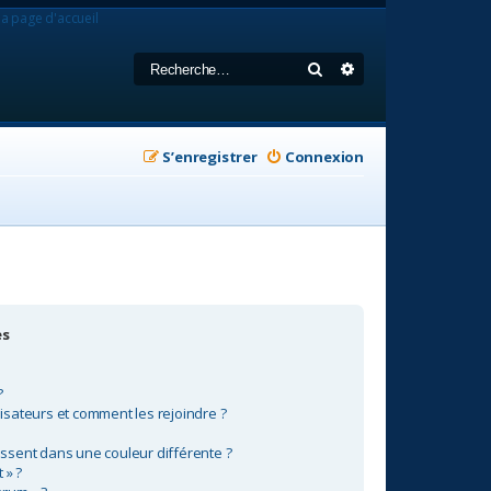
la page d'accueil
Rechercher
Recherche avancée
S’enregistrer
Connexion
es
?
lisateurs et comment les rejoindre ?
sent dans une couleur différente ?
 » ?