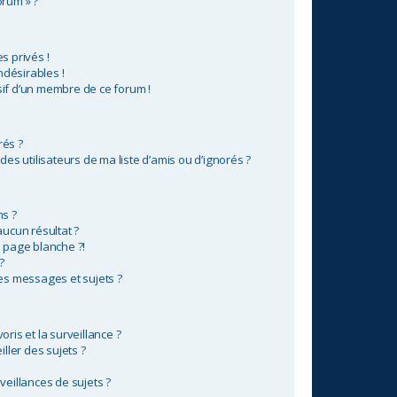
orum » ?
 privés !
ndésirables !
sif d’un membre de ce forum !
rés ?
s utilisateurs de ma liste d’amis ou d’ignorés ?
s ?
ucun résultat ?
 page blanche ?!
?
s messages et sujets ?
oris et la surveillance ?
ller des sujets ?
eillances de sujets ?