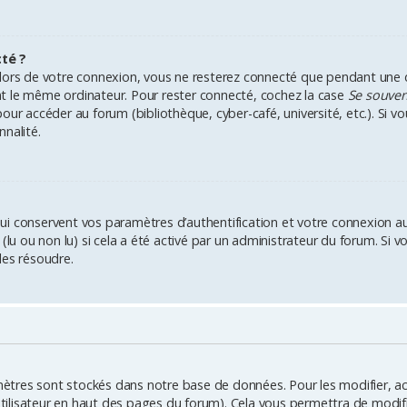
té ?
lors de votre connexion, vous ne resterez connecté que pendant une
sant le même ordinateur. Pour rester connecté, cochez la case
Se souven
ur accéder au forum (bibliothèque, cyber-café, université, etc.). Si vo
nalité.
i conservent vos paramètres d’authentification et votre connexion au f
 (lu ou non lu) si cela a été activé par un administrateur du forum. S
les résoudre.
ètres sont stockés dans notre base de données. Pour les modifier, 
’utilisateur en haut des pages du forum). Cela vous permettra de modi