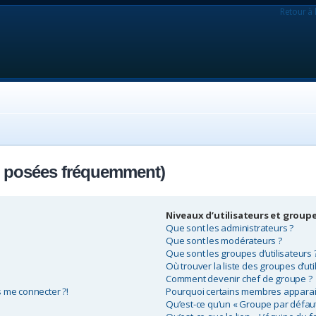
Retour à 
s posées fréquemment)
Niveaux d’utilisateurs et group
Que sont les administrateurs ?
Que sont les modérateurs ?
Que sont les groupes d’utilisateurs 
Où trouver la liste des groupes d’uti
Comment devenir chef de groupe ?
s me connecter ?!
Pourquoi certains membres apparais
Qu’est-ce qu’un « Groupe par défaut