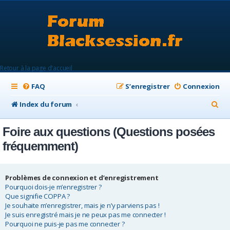
Retour à la page d'accueil
FAQ
S’enregistrer
Connexion
R
Index du forum
e
Foire aux questions (Questions posées
c
fréquemment)
h
e
Problèmes de connexion et d’enregistrement
r
Pourquoi dois-je m’enregistrer ?
c
Que signifie COPPA ?
Je souhaite m’enregistrer, mais je n’y parviens pas !
h
Je suis enregistré mais je ne peux pas me connecter !
e
Pourquoi ne puis-je pas me connecter ?