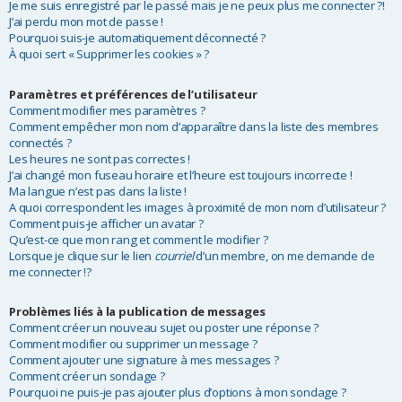
Je me suis enregistré par le passé mais je ne peux plus me connecter ?!
r
J’ai perdu mon mot de passe !
Pourquoi suis-je automatiquement déconnecté ?
À quoi sert « Supprimer les cookies » ?
Paramètres et préférences de l’utilisateur
Comment modifier mes paramètres ?
Comment empêcher mon nom d’apparaître dans la liste des membres
connectés ?
Les heures ne sont pas correctes !
J’ai changé mon fuseau horaire et l’heure est toujours incorrecte !
Ma langue n’est pas dans la liste !
A quoi correspondent les images à proximité de mon nom d’utilisateur ?
Comment puis-je afficher un avatar ?
Qu’est-ce que mon rang et comment le modifier ?
Lorsque je clique sur le lien
courriel
d’un membre, on me demande de
me connecter !?
Problèmes liés à la publication de messages
Comment créer un nouveau sujet ou poster une réponse ?
Comment modifier ou supprimer un message ?
Comment ajouter une signature à mes messages ?
Comment créer un sondage ?
Pourquoi ne puis-je pas ajouter plus d’options à mon sondage ?