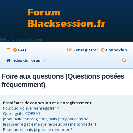
Retour à la page d'accueil
FAQ
S’enregistrer
Connexion
R
Index du forum
e
Foire aux questions (Questions posées
c
fréquemment)
h
e
Problèmes de connexion et d’enregistrement
r
Pourquoi dois-je m’enregistrer ?
c
Que signifie COPPA ?
Je souhaite m’enregistrer, mais je n’y parviens pas !
h
Je suis enregistré mais je ne peux pas me connecter !
e
Pourquoi ne puis-je pas me connecter ?