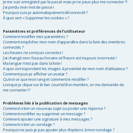
Je me suis enregistré par le passé mais je ne peux plus me connecter ?!
r
J’ai perdu mon mot de passe !
Pourquoi suis-je automatiquement déconnecté ?
À quoi sert « Supprimer les cookies » ?
Paramètres et préférences de l’utilisateur
Comment modifier mes paramètres ?
Comment empêcher mon nom d’apparaître dans la liste des membres
connectés ?
Les heures ne sont pas correctes !
J’ai changé mon fuseau horaire et l’heure est toujours incorrecte !
Ma langue n’est pas dans la liste !
A quoi correspondent les images à proximité de mon nom d’utilisateur ?
Comment puis-je afficher un avatar ?
Qu’est-ce que mon rang et comment le modifier ?
Lorsque je clique sur le lien
courriel
d’un membre, on me demande de
me connecter !?
Problèmes liés à la publication de messages
Comment créer un nouveau sujet ou poster une réponse ?
Comment modifier ou supprimer un message ?
Comment ajouter une signature à mes messages ?
Comment créer un sondage ?
Pourquoi ne puis-je pas ajouter plus d’options à mon sondage ?