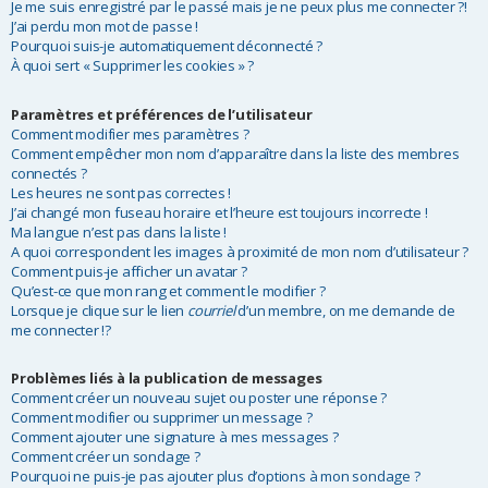
Je me suis enregistré par le passé mais je ne peux plus me connecter ?!
r
J’ai perdu mon mot de passe !
Pourquoi suis-je automatiquement déconnecté ?
À quoi sert « Supprimer les cookies » ?
Paramètres et préférences de l’utilisateur
Comment modifier mes paramètres ?
Comment empêcher mon nom d’apparaître dans la liste des membres
connectés ?
Les heures ne sont pas correctes !
J’ai changé mon fuseau horaire et l’heure est toujours incorrecte !
Ma langue n’est pas dans la liste !
A quoi correspondent les images à proximité de mon nom d’utilisateur ?
Comment puis-je afficher un avatar ?
Qu’est-ce que mon rang et comment le modifier ?
Lorsque je clique sur le lien
courriel
d’un membre, on me demande de
me connecter !?
Problèmes liés à la publication de messages
Comment créer un nouveau sujet ou poster une réponse ?
Comment modifier ou supprimer un message ?
Comment ajouter une signature à mes messages ?
Comment créer un sondage ?
Pourquoi ne puis-je pas ajouter plus d’options à mon sondage ?