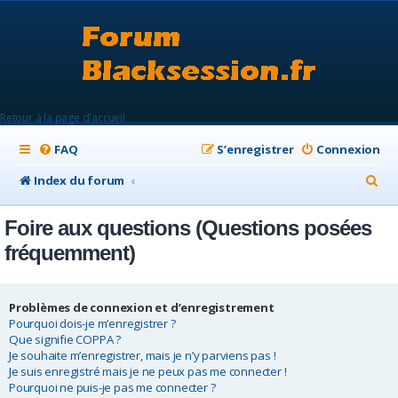
Retour à la page d'accueil
FAQ
S’enregistrer
Connexion
R
Index du forum
e
Foire aux questions (Questions posées
c
fréquemment)
h
e
Problèmes de connexion et d’enregistrement
r
Pourquoi dois-je m’enregistrer ?
c
Que signifie COPPA ?
Je souhaite m’enregistrer, mais je n’y parviens pas !
h
Je suis enregistré mais je ne peux pas me connecter !
e
Pourquoi ne puis-je pas me connecter ?